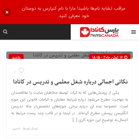
مراقب تشابه نام‌ها باشید! مارا با نام کنپارس به دوستان
خود معرفی کنید.
صفحه اصلی
» گروه »
مقالات
17 ژوئن 2010 - 18:15
بازدید
395
12
نکاتی اجمالی درباره شغل معلمی و تدریس در کانادا
یکی از پرسش‌هایی که به کرات توسط مخاطبان سایت یا علاقه‌مندان
به مهاجرت مطرح می‌شود درباره شرایط معلمان و الزامات قانونی این حوزه
است. خصوصا عده ای درباره برخی حوزه‌های تخصص‌تر مثلا تدریس
انگلیسی پرسش مطرح کرده‌اند. در اینجا و در قالب چند پست مرتبط به
اجمال به توضیح این حوزه کاری […]
ارسال توسط :
ادمین