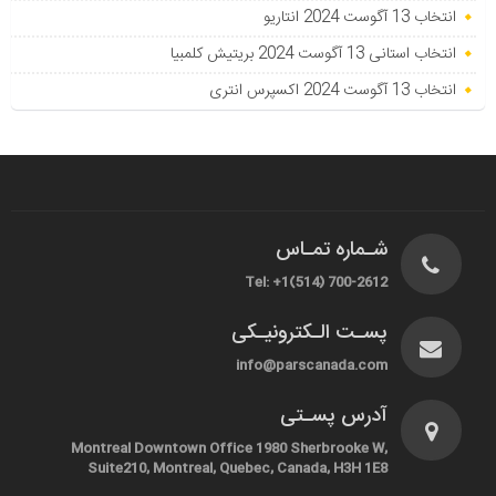
انتخاب 13 آگوست 2024 انتاریو
انتخاب استانی 13 آگوست 2024 بریتیش کلمبیا
انتخاب 13 آگوست 2024 اکسپرس انتری
شـماره تمـاس
Tel: +1(514) 700-2612
پسـت الـکترونیـکی
info@parscanada.com
آدرس پسـتی
Montreal Downtown Office 1980 Sherbrooke W,
Suite210, Montreal, Quebec, Canada, H3H 1E8