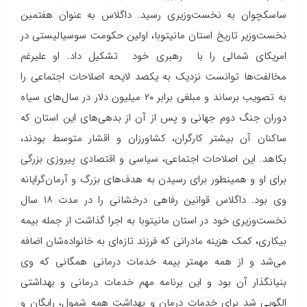
ساسكچوان به نخست‌وزیری رسید. داگلاس به عنوان هفتمین
نخست‌وزیر تاریخ استان مانیتوبا، اولین حكومت سوسیالیستی در
امریكای شمالی را با رهبری خود تشكیل داد. او علیرغم
مخالفت‌ها توانست نزدیك به یكصد لایحه اصلاحات اجتماعی را
به تصویب برساند و مبلغی برابر ۲۰ میلیون دلار در سال‌های سیاه
دوران جنگ دوم جهانی و پس از آن از بدهی‌های این استان كه
ساكنان آن بیشتر كارگران، كشاورزان و اقشار متوسط بودند،
بكاهد. این اصلاحات اجتماعی، سیاسی و اقتصادی پیروزی بزرگی
برای او و همینطور برای رسیدن به هدف‌های بزرگ و آرمان‌گرایانه
وی بود. داگلاس قوانین رفاهی درخشانی را در مدت ۱۸ سال
نخست‌وزیری خود در استان مانیتوبا به اجرا گذاشت از جمله بیمه
بیكاری، كمك هزینه مادرانی كه فرزند تازه‌ای به خانواده‌شان اضافه
می‌شد و از همه مهمتر بیمه خدمات درمانی همگانی که وی
بنیانگذار آن بود و این برنامه مهم خدمات درمانی و بهداشتی
الگویی شد برای خدمات درمان و بهداشت همه شمول، رایگان و