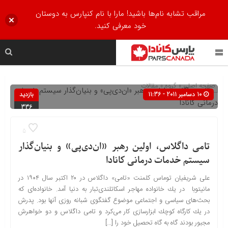
مراقب تشابه نام‌ها باشید! مارا با نام کنپارس به دوستان
خود معرفی کنید.
صفحه اصلی
» گروه »
مقالات
10 دسامبر 2011 - 11:36
بازدید
336
5
تامی داگلاس، اولین رهبر «ان‌دی‌پی» و بنیان‌گذار
سیستم خدمات درمانی کانادا
علی شریفیان توماس کلمنت «تامی» داگلاس در ۲۰ اکتبر سال ۱۹۰۴ در
مانیتوبا در یك خانواده مهاجر اسكاتلندی‌تبار به دنیا آمد. خانواده‌ای كه
بحث‌های سیاسی و اجتماعی موضوع گفتگوی شبانه روزی آنها بود. پدرش
در یك كارگاه كوچك ابزارسازی كار می‌كرد و تامی داگلاس و دو خواهرش
مجبور بودند گاه به گاه تحصیل خود را […]