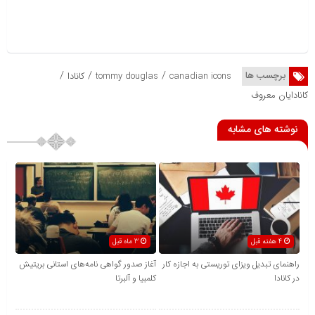
/
/
/
برچسب ها
canadian icons
tommy douglas
کانادا
کانادایان معروف
نوشته های مشابه
4 هفته قبل
3 ماه قبل
راهنمای تبدیل ویزای توریستی به اجازه کار
آغاز صدور گواهی نامه‌های استانی بریتیش
در کانادا
کلمبیا و آلبرتا