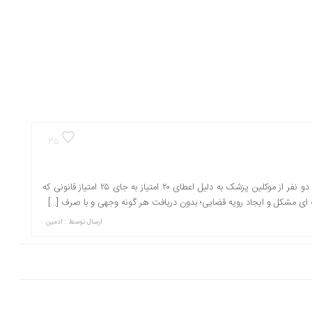
35
علی مختاری؛ خوانندگان این وب سایت در جریان هستند که پس از رد دو نفر از موکلین پزشک به دلیل اعطای ۲۰ امتیاز به جای ۲۵ امتیاز قانونی که
ای مشکل و ایجاد رویه قضایی؛ بدون دریافت هر گونه وجهی و با صرف […]
ارسال توسط :
ادمین