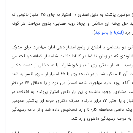
خوانندگان این وب سایت در جریان هستند که پس از رد دو نفر از موکلین پزشک به دلیل اعطای ۲۰ امتیاز به جای ۲۵ امتیاز قانونی که
 حل ریشه ای مشکل و ایجاد رویه قضایی؛ بدون دریافت هر گونه
ل برد
(اینجا را بخوانید
).
این دو متقاضی با اطلاع از وضع امتیاز دهی اداره مهاجرت برای مدرک
پزشکی ۲۰ امتیاز در نظر گرفته شده بود و متقاضی از ناحیه خویشاوندی که در زمان تقاضا در کانادا داشت ۵ امتیاز اضافه دریافت می
این با فرض ۲۰ امتیاز مجموعه امتیازات وی به ۷۰ می رسید. بعد از مدتی وی امتیاز خویشاوند را به دلایلی از دست داد و
اثبات حضور خویشاوند در کانادا و در نتیجه دریافت ۵ امتیاز بابت آن نا ممکن شد و در نتیجه وی با ۶۵ امتیاز از سوی افسر رد شد؛
حال آنکه اگر امتیاز پزشکان ۲۵ (آنگونه که قانون می گوید و نه آنکه رویه اداره مهاجرت شده است) می بود و یا حداقل ۲۲ در نظر
ت مشابهی وجود داشت و این بار نقص امتیاز پرونده به اختلاف در
مورد میزان سابقه کار باز می گشت که باز در نظر گرفتن ۲۵ امتیاز و یا حتی ۲۲ برای دارنده مدرک دکتری حرفه ای پزشکی عمومی
ی یک قاضی محافظه کار؛ نا وارد تشخیص داده شد و از ادامه رسیدگی