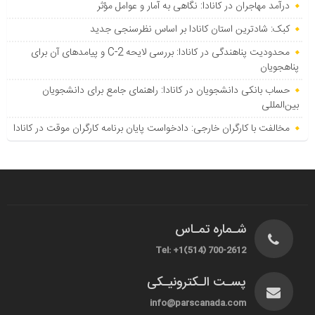
درآمد مهاجران در کانادا: نگاهی به آمار و عوامل مؤثر
کبک: شادترین استان کانادا بر اساس نظرسنجی جدید
محدودیت پناهندگی در کانادا: بررسی لایحه C-2 و پیامدهای آن برای
پناهجویان
حساب بانکی دانشجویان در کانادا: راهنمای جامع برای دانشجویان
بین‌المللی
مخالفت با کارگران خارجی: دادخواست پایان برنامه کارگران موقت در کانادا
شـماره تمـاس
Tel: +1(514) 700-2612
پسـت الـکترونیـکی
info@parscanada.com