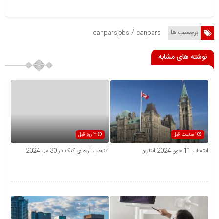
/
برچسب ها
canparsjobs
canpars
نوشته های مشابه
1 ساعت قبل
3 روز قبل
انتخاب 11 جون 2024 انتاریو
انتخاب آریمای کبک در 30 می 2024