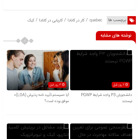
/
/
/
برچسب ها
quebec
کار در کانادا
کاریابی در کانادا
کبک
نوشته های مشابه
2 روز قبل
3 روز قبل
دانشجویان P3 واجد شرایط PGWP
آیا «سیستم تأیید نامه پذیرش (LOA)»
نیستند
موفق بوده است؟