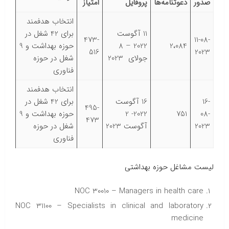
صدور
دعوتنامه‌ها
پروفایل
امتیاز
انتخاب هدفمند
11 آگوست
برای 42 شغل در
473-
11-08-
2،084
2022 – 8
حوزه بهداشت و 9
516
2023
جولای 2023
شغل در حوزه
فناوری
انتخاب هدفمند
16-
16 آگوست
برای 42 شغل در
495-
08-
751
2022- 2
حوزه بهداشت و 9
473
2023
آگوست 2023
شغل در حوزه
فناوری
لیست مشاغل حوزه بهداشتی
NOC 30010 – Managers in health care
NOC 31100 – Specialists in clinical and laboratory
medicine