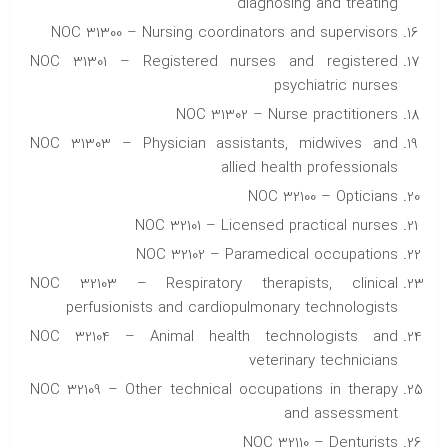
diagnosing and treating
NOC 31300 – Nursing coordinators and supervisors
NOC 31301 – Registered nurses and registered
psychiatric nurses
NOC 31302 – Nurse practitioners
NOC 31303 – Physician assistants, midwives and
allied health professionals
NOC 32100 – Opticians
NOC 32101 – Licensed practical nurses
NOC 32102 – Paramedical occupations
NOC 32103 – Respiratory therapists, clinical
perfusionists and cardiopulmonary technologists
NOC 32104 – Animal health technologists and
veterinary technicians
NOC 32109 – Other technical occupations in therapy
and assessment
NOC 32110 – Denturists