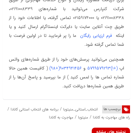
برای دریافت مشاوره رایگان و انواع خدمات مهاجرتی از طریق
شرکت کنپارس می‌توانید با شماره‌های 02191008339،
02191008338 یا 02159174000 تماس گرفته، یا اطلاعات خود را از
طریق چت آنلاین سایت یا دایرکت اینستاگرام ارسال کنید و یا
اینکه
فرم ارزیابی رایگان
ما را پر فرمایید تا در اولین فرصت با
شما تماس گرفته شود.
همچنین می‌توانید پرسش‌های خود را از طریق شماره‌های واتس
اپ
(+1)5799579293
و
9034941456(+98)
( کافیست همین حالا
شماره تماس ها را لمس کنید ) از ما بپرسید و پاسخ آن‌ها را از
طریق همین شماره‌ها دریافت کنید.
/
/
برچسب ها
انتخاب_استانی_منیتوبا
برنامه های انتخاب استانی کانادا
/
/
راه های مهاجرت به کانادا
منیتوبا
مهاجرت به کانادا
نوشته های مشابه