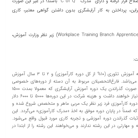
یصلاح قرار گرفته و دارای مدرک
“C of Q”
باشند؛ در غیر این صورت
براین، پرداختن به کار آرایشگری بدون داشتن گواهی معتبر، کاری
(Workplace Training Branch Apprentice
زیر نظر وزارت آموزش،
ت:
به اتمام رساندن یک دوره کامل کارآموزی که شامل ۱۶ هفته آموزش تئوری (۱۰% از کل دوره کارآموزی) و ۲ تا ۳ سال آموزش
(۹۰% کل دوره کارآموزی) می‌باشد. فارغ‌التحصیلان مربوط به آن دسته از دوره‌های خصوصی
آرایشگری که مورد تایید وزارتخانه مربوطه می‌باشند نیز در صورت گذراندن یک دوره آموزش آرایشگری که معمولا بمدت ۱۵۰۰
ساعت است تنها به ۲۰۰۰ ساعت کار عملی در یک آرایشگاه نیاز خواهند داشت و هزینه شرکت در این دوره‌ها ۵۰۰۰ تا ۶۰۰۰ دلار
رما دوره کارآموزی فرد زیر نظر یک مربی ماهر و متخصص شروع شده و
که ضمناً در پایان دوره موفق به اخذ «مدرک کارآموزی» می‌گردد. این
ثبات گذراندن دوره آموزشی و تجربه کاری مورد قبول واقع می‌شود.
هارتی در این رشته ندارند و می‌خواهند این رشته را از ابتدا در