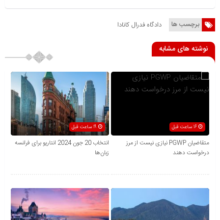
برچسب ها
دادگاه فدرال کانادا
نوشته های مشابه
16 ساعت قبل
19 ساعت قبل
متقاضیان PGWP نیازی نیست از مرز
انتخاب 20 جون 2024 انتاریو برای فرانسه
درخواست دهند
زبان‌ها