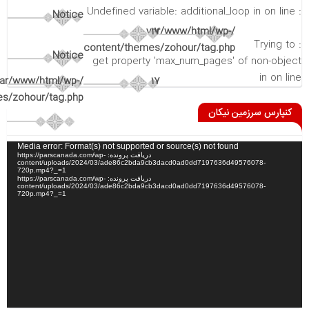
on line
: Undefined variable: additional_loop in
Notice
/var/www/html/wp-
17
: Trying to
content/themes/zohour/tag.php
Notice
get property 'max_num_pages' of non-object
in
on line
var/www/html/wp-
17
s/zohour/tag.php
کنپارس سرزمین نیکان
نمایشگر
Media error: Format(s) not supported or source(s) not found
دریافت پرونده: https://parscanada.com/wp-
ویدیو
content/uploads/2024/03/ade86c2bda9cb3dacd0ad0dd7197636d49576078-
720p.mp4?_=1
دریافت پرونده: https://parscanada.com/wp-
content/uploads/2024/03/ade86c2bda9cb3dacd0ad0dd7197636d49576078-
720p.mp4?_=1