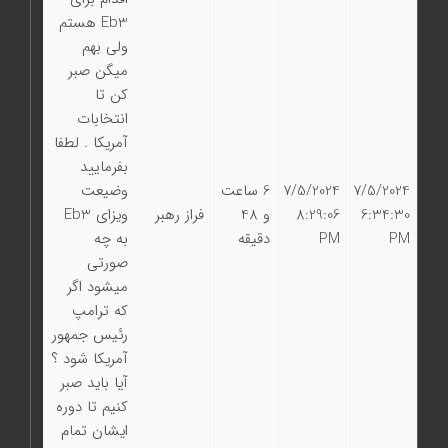
Eb3 هستم
ولی بهم
میگن صبر
کن تا
انتخابات
آمریکا . لطفا
بفرمایید
7/5/2024
7/5/2024
6 ساعت
وضیعت
6:34:30
8:29:06
و 48
فراز رهبر
ویزای Eb3
PM
PM
دقیقه
به چه
صورتی
میشود اگر
که ترامپ
رئیس جمهور
آمریکا شود ؟
آیا باید صبر
کنیم تا دوره
ایشان تمام