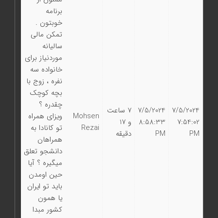
برنامه
خوبتون .
تمکن مالی
سالیانه
موردنیاز برای
خانواده سه
نفره ، زوج با
بچه کوچک
چقدره ؟
7/5/2024
7/5/2024
7 ساعت
Mohsen
ویزای همراه
7:54:02
8:58:33
و 17
Rezai
تو کانادا به
PM
PM
دقیقه
همراهان
دانشجو تعلق
میگیره ؟ آیا
حین اومدن
باید تو ایران
یا همون
کشور مبدا