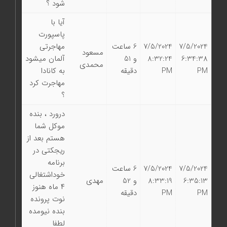
شود ؟
آیا با
پاسپورت
7/5/2024
7/5/2024
6 ساعت
مهاجرتی
مسعود
6:34:38
8:32:24
و 51
آلمان میشود
محمدی
PM
PM
دقیقه
به کانادا
مهاجرت کرد
؟
درورد ، بنده
موکل شما
هستم بعد از
ریجکتی در
برنامه
7/5/2024
7/5/2024
6 ساعت
خوداشتغالی
6:35:13
8:33:19
و 52
مهدی
۴ ماه هنوز
PM
PM
دقیقه
نوت پرونده
بنده نیومده
لطفا