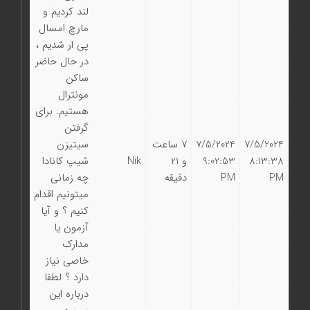
لند کردیم و
مارچ امسال
پی ار شدیم ،
در حال حاضر
ساکن
مونترال
هستیم. برای
گرفتن
7/5/2024
7/5/2024
7 ساعت
سیتیزن
8:13:38
9:02:53
و 21
Nik
شیپ کانادا
PM
PM
دقیقه
چه زمانی
میتونیم اقدام
کنیم ؟ و آیا
آزمون یا
مدارک
خاصی نیاز
دارد ؟ لطفا
درباره این