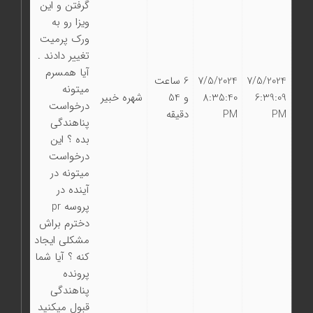
گرفتن و این
ویزا رو به
ورک پرمیت
تغییر دادند .
آیا همسرم
7/5/2024
7/5/2024
6 ساعت
میتونه
6:39:09
8:35:40
و 54
شهره خبیر
درخواست
PM
PM
دقیقه
پناهندگی
بده ؟ این
درخواست
میتونه در
آینده در
پروسه pr
دخترم براش
مشکلی ایجاد
کنه ؟ آیا شما
پرونده
پناهندگی
قبول میکنید