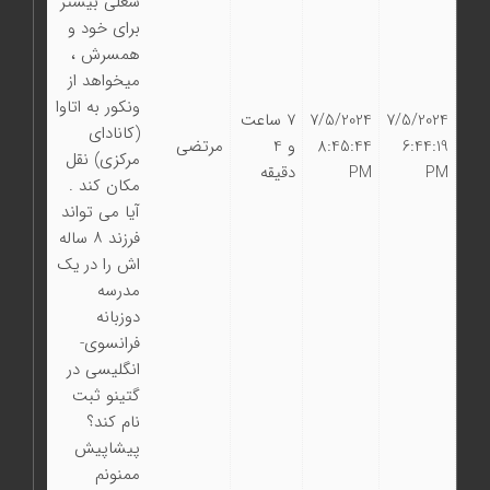
شغلی بیشتر
برای خود و
‌همسرش ،
میخواهد از
ونکور به اتاوا
7/5/2024
7/5/2024
7 ساعت
(کانادای
6:44:19
8:45:44
و 4
مرتضی
مرکزی) نقل
PM
PM
دقیقه
مکان کند .
آیا می تواند
فرزند ۸ ساله
اش را در یک
مدرسه
دوزبانه
فرانسوی-
انگلیسی در
گتینو ثبت
نام کند؟
پیشاپیش
ممنونم