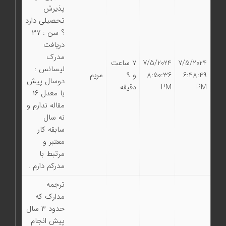
پذيرش
تحصيلي دارد
؟ سن : ٣٧
دريافت
مدرك
7/5/2024
7/5/2024
7 ساعت
ليسانس :
6:48:49
8:50:36
و 9
مریم
دوسال پيش
PM
PM
دقیقه
با معدل ١٦
مقاله ندارم و
نه سال
سابقه كار
معتبر و
مرتبط با
مدركم دارم .
ترجمه
مدارك كه
حدود ٣ سال
پيش انجام