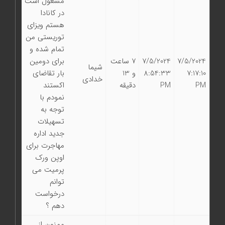
مشغول است
در کانادا
هستم ویزای
توریستی من
تمام شده و
7/5/2024
7/5/2024
7 ساعت
برای دومین
شیما
7:17:10
8:54:33
و 13
بار تقاضای
خدادی
PM
PM
دقیقه
اکستند
نمودم با
توجه به
تسهیلات
جدید اداره
مهاجرت برای
اوپن ورک
پرمیت می
توانم
درخواست
دهم ؟
ممنون از