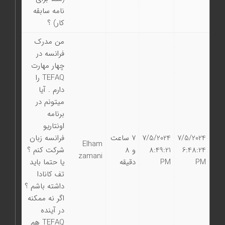
نامه سابقه
كار) ؟
من مدرك
فرانسه در
چهار مهارت
TEFAQ را
دارم . آيا
ميتونم در
برنامه
اونتاريو
7/5/2024
7/5/2024
7 ساعت
فرانسه زبان
Elham
6:48:24
8:49:21
و 8
شركت كنم ؟
zamani
PM
PM
دقیقه
يا حتما بايد
تف كانادا
داشته باشم ؟
اگر نه ممكنه
در آينده
TEFAQ هم