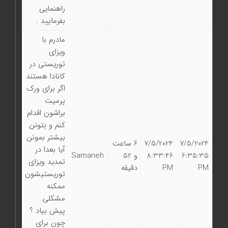
راهنمایی
بفرمایید .
مادرم با
ویزای
توریستی در
کانادا هستند
اگر برای ورک
پرمیت
براشون اقدام
کنم و بتونن
بیشتر بمونن
7/5/2024
7/5/2024
6 ساعت
آیا بعدا در
6:35:35
8:33:46
و 52
Samaneh
تمدید ویزای
PM
PM
دقیقه
توریستیشون
ممکنه
مشکلی
پیش بیاد ؟
چون برای