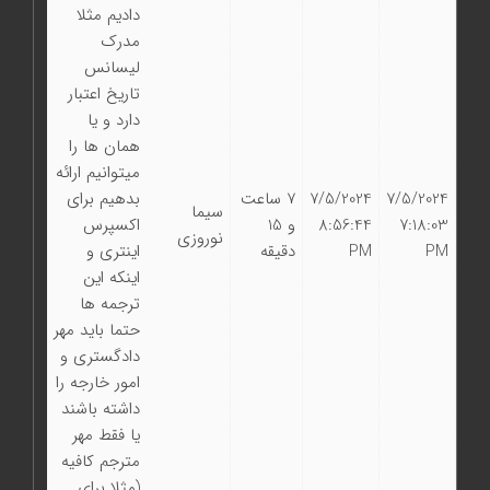
داديم مثلا
مدرك
ليسانس
تاريخ اعتبار
دارد و يا
همان ها را
ميتوانيم ارائه
7/5/2024
7/5/2024
7 ساعت
بدهيم براي
سیما
7:18:03
8:56:44
و 15
اكسپرس
نوروزی
PM
PM
دقیقه
اينتري و
اينكه اين
ترجمه ها
حتما بايد مهر
دادگستري و
امور خارجه را
داشته باشند
يا فقط مهر
مترجم كافيه
(مثلا برای