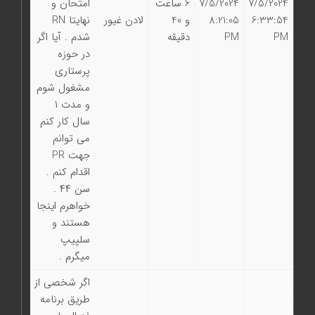
7/5/2024
7/5/2024
6 ساعت
امتحان و
6:33:54
8:21:05
و 40
لادن غیور
نهایتا RN
PM
PM
دقیقه
شدم . آیا اگر
در حوزه
پرستاری
مشغول شوم
و مدت ۱
سال کار کنم
می توانم
جهت PR
اقدام کنم .
سن ۴۴ .
خواهرم اینجا
هستند و
سلپیپ
میگرم .
اگر شخصی از
طریق برنامه