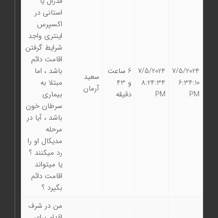
فدرال یا
استانی در
اکسپرس
اینتری واجد
شرایط گرفتن
اقامت دائم
7/5/2024
7/5/2024
6 ساعت
باشد ، اما
سعید
6:34:10
8:24:34
و 43
مبتلا به
آرمان
PM
PM
دقیقه
بیماری
سرطان خون
باشد ، آیا در
مرحله
مدیکال او را
رد میکنند ؟
یا میتواند
اقامت دائم
بگیرد ؟
من در شرف
اقدام برای