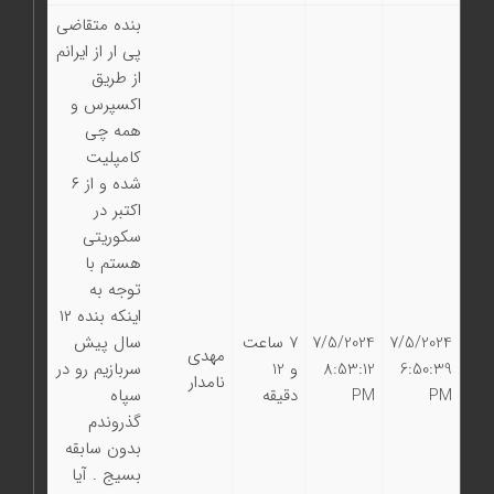
بنده متقاضی
پی ار از ایرانم
از طریق
اکسپرس و
همه چی
کامپلیت
شده و از ۶
اکتبر در
سکوریتی
هستم با
توجه به
اینکه بنده ۱۲
7/5/2024
7/5/2024
7 ساعت
سال پیش
مهدی
6:50:39
8:53:12
و 12
سربازیم رو در
نامدار
PM
PM
دقیقه
سپاه
گذروندم
بدون سابقه
بسیج . آیا