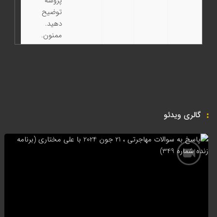
پروسه
توضیح
دهید.
ممنون.
گالری ویدئو