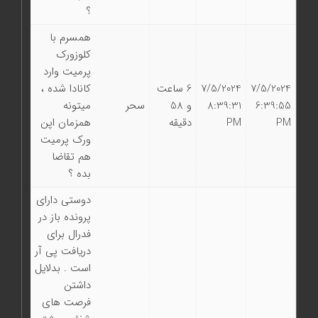
؟
همسرم با
کلوزورک
پرمیت وارد
7/5/2024
7/5/2024
6 ساعت
کانادا شده ،
6:39:55
8:39:31
و 58
سحر
میتونه
PM
PM
دقیقه
همزمان اپن
ورک پرمیت
هم‌ تقاضا
بده ؟
دوستی دارای
پرونده باز در
فدرال برای
دریافت پی آر
است . بدلایل
داشتن
فرصت های