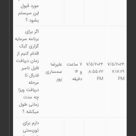
مورد قبول
اين سيستم
بشود ؟
اگر برای
برنامه سرمایه
گزاری کبک
اقدام کنیم از
زمان دریافت
7/5/2024
7/5/2024
7 ساعت
علیرضا
فایل نامبر
7:17:29
8:55:22
و 14
سمساری
فدرال تا
PM
PM
دقیقه
پور
مرحله
دریافت ویزا
چه مدت
زمانی طول
میکشه ؟
دارم برای
توریستی