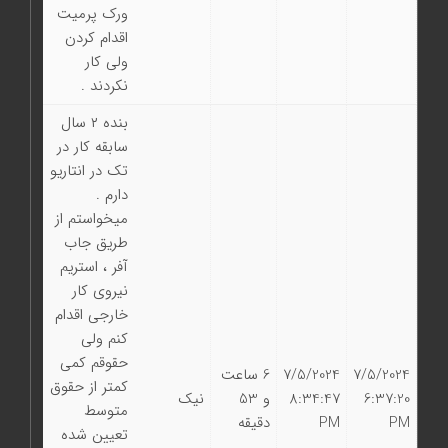
ورک پرمیت
اقدام کردن
ولی کار
نکردند .
بنده ۲ سال
سابقه کار در
تک در انتاریو
دارم .
میخواستم از
طریق جاب
آفر ، استریم
نیروی کار
خارجی اقدام
کنم ولی
حقوقم کمی
7/5/2024
7/5/2024
6 ساعت
کمتر از حقوق
6:37:20
8:34:47
و 53
نیک
متوسط
PM
PM
دقیقه
تعیین شده