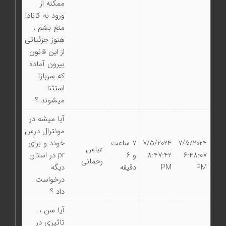
ممکنه از
ورود به کانادا
منع بشم ،
هنوز جزئیاتی
از این قانون
بیرون آماده
که سربازا
استثنا
میشوند ؟
آیا میشه در
مونترال درس
7/5/2024
7/5/2024
7 ساعت
خوند و برای
عباس
6:48:07
8:47:42
و 6
pr در استان
رحمانی
PM
PM
دقیقه
دیگه
درخواست
داد ؟
آيا سن ،
تاثيري در