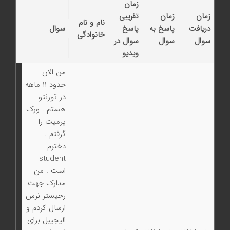
زمان
زمان
زمان
تقریبی
نام و نام
دریافت
پاسخ به
پاسخ
سوال
خانوادگی
سوال
سوال
سوال در
ویدیو
من الان
حدود ۱۱ ماهه
در تورنتو‌
هستم . ورک
پرمیت را
گرفتم .
دخترم
student
است . من
مدارک جهت
رجیستر نرس
ارسال کردم و
الیجیبل برای