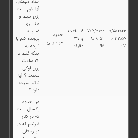
اقدام میکنم .
آیا لازم است
رزرو بلیط و
هتل رو
7/5/2024
7/5/2024
6 ساعت
ضمیمه
حمید
6:32:57
8:18:54
و 37
پرونده کنم با
مهاجرانی
PM
PM
دقیقه
توجه به
اینکه فقط تا
۲۴ ساعت
رزرو اوکی
هست ؟ آیا
تاثیر مثبت
دارد ؟
من حدود
یکسال است
که در کنار
فرزندم که در
دبیرستان