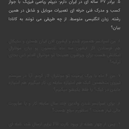
5. برادر 37 ساله ای در ایران دارم- دیپلم ریاصی فیزیک با جواز
کسب و مدرک فنی حرفه ای تعمیرات موبایل و شاعل در همین
رشته. زبان انگلیسی متوسط. از چه طریقی می تونند به کانادا
بیان؟
6. من اسپانسر همسرم شدم و ایشون الان ایران هستن و مدیکال
هم فرستادن اگر ایشون سه ماه تابستون رو بیان مونترال
امکانش هست برای ویزاشون همینجا تو مونترال اقدام کنن بجای
ترکیه؟
7. من ۶ ماه با ورک پرمیت تو مونترال کار کردم. آیا در سیستم
نیروی متخصص کبک هم امتیازه سابقه ی کار میگیرم هم امتیازه
ماندن در کبک؟ یا فقط یکیشو میگیرم؟
8. برای اسپانسر شدن والدین چند سال سابقه کار و یا ساپورت
مالی نیاز هست ؟ منظورم مبلغ هست؟
9. پس از چهار هفته از ورود کارت PR برایم ارسال شد، نامه ای