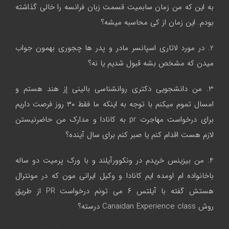
به این که من زمان سابمیت قسمت زبان فرانسه را خالی گذاشته
بودم. این زمان از کی محاسبه میشه؟
2. در مورد لاتاری اسپانسر مادر و پدر ها چجوری بهمون جواب
میدن که مشخص بشه قبول شدیم یا نه؟
3. من دانشجویی دکتری روانشناسی بالینی إز هند هستم و
امسال تموم میکنم با توجه به اینکه ما فقط ٣٠ روز فرصت داریم
برای درخواست مهاجرت pr به کانادا و مدارک من حاضرنیستن
لازم هست اقدام کنم یا صبر کنم برای سال آینده؟
4. من بیزینس خریدم در ونکوورآیلند و با ورک پرمیت دو ساله
باخانواده ام اومده ایم کانادا و وکیل ایرانی مون که در مونترال
هستش گفته با آیلتس ٦ می تونم درخواست PR از طریق
روش Canaidan Experience class درسته؟