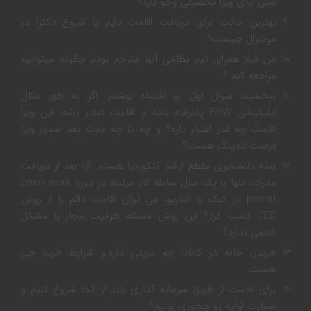
سنی برای ویزا تحصیلی وجو دارد؟
بهترین حالت برای دریافت اقامت دایم با شروع دکترا در
مونترال چیست؟
من قبلا همرای تیم نظامی آنها مترجم بودم چگونه میتوانیم
مراجعه کنم ؟
ببخشید، سوال اول رو اشتباه نوشتم. اگر به طور مثال
اپلیکیشن FSW پذیرفته بشه و اقامت صادر بشه، این ویزا
اقامت چه قدر اعتبار داره؟ و چه تا چه مدت بعد صدور ویزا
فرصت لندینگ هست؟
بنده دانشجوی مقطع ارشد کنکوردیا هستم. آیا بعد از دریافت
مدرک، تنها با یک سال سابقه کار مرتبط در دوره open work
permit در کبک یا انتاریو، می توان اقامت دائم را از روش
CEC کسب کرد؟ این روش مسئله ظرفیت مجاز یا مشکل
خاصی ندارد؟
خریدن خانه در کانادا چه مزیتی داره.و شرایط خرید چی
هست.
برای اقامت از طریق سرمایه گذاری باید از کجا شروع کنیم و
استارت اولیه رو چجوری بزنیم؟