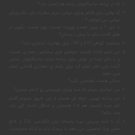
آیا در برنامه ساسکاچوان رشته هم امتیاز دارد؟
آیا وقتی برای اقدام ویزای مولتی میرم سفارت، باید بگم ویزای
مولتی می خواهم ؟
یا خیر ؟ و چون قصدم ویزیت هست بهتر هست بگویم در
هتل اقامت دارم یا پیش دوستان؟
ببخشید گواهی ICS و CIW برای مهاجرت امتیازی داره؟
من مقیم کانادا هستم. خواهرم فوق لیسانس معماری هست
و با دفتر شما در تهران برای برنامه جدید ساسکاچوان تماس
گرفت ولی دفتر اعلام کرد برای رشته ی معماری اقدامی انجام
نمی دهند
ممکن هست راهنمایی کنید؟
می خواستم بدونم که شما ویزای توریستی رو انجام میدین؟
من برنامه نویس حرفه ای هستم از این طریق میتونم اقدام
کنم نمره آیلتسم هم 6.5 هستش و حداقل امتیاز کلی باید
چند باشه؟
آیا با نامه پذیرش دوره یکساله زبان انگلیسی ESL از کالج
معتبر ویزا تحصیلی می دهند یا ریسک دارد و اینکه محدودیت