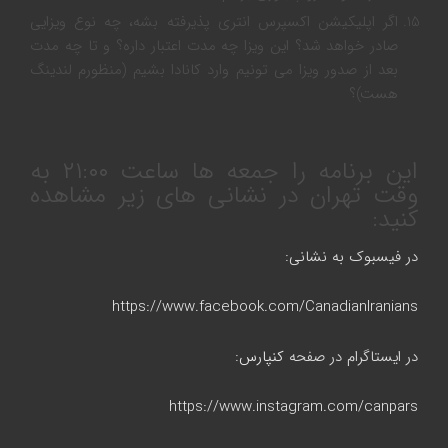
اگر اپلیکیشن اکسپرس انتری پذیرفته بشه، چه نوع ویزایی
صادر خواهد شد؟ این ویزا چه مدت اعتبار داره؟ و تا چه مدت
بعد از صدور ویزا می تونیم وارد کانادا بشیم (منظورم لندینگ
هست)؟
این برنامه را جمعه ها ساعت ۲۱:۰۰ به
وقت تهران در نشانی های زیر مشاهده
کنید:
در فیسبوک به نشانی:
https://www.facebook.com/CanadianIranians
در ایستاگرام در صفحه
کنپارس
:
https://www.instagram.com/canpars