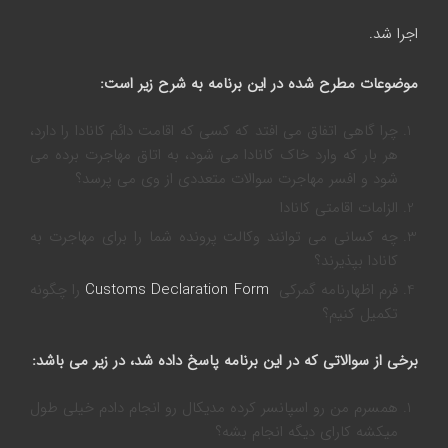
اجرا شد.
موضوعات مطرح شده در این برنامه به شرح زیر است
:
چرا گاهی اتفاق می افتد که کسی که اقامت دائم کانادا را دارد،
هر بار که وارد خاک کانادا می شود، به اتاق مهاجرت برده می
شود و افسر مهاجرت سوالات متعددی از وی می پرسد؟
الزامات اقامتی کانادا
چه کسانی می توانند وکالت پرونده شما را برای مهاجرت به
کانادا بپذیرند؟
فرم اظهارنامه گمرکی
Customs Declaration Form
را چگونه
تکمیل کنیم؟
برخی از سوالاتی که در این برنامه پاسخ داده شد، در زیر می باشد
:
همسرم من رو اسپانسر کرده مدیکال رو انجام دادم خیلى طول
میکشه کاراى دیگه انجام بشه؟