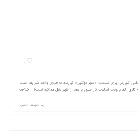
29
ره شغلی کنپارس برای قسمت «امور موکلین» نیازمند به فردی واجد شرایط است.
کاری: تمام وقت (ساعت کار صبح یا بعد از ظهر قابل مذاکره است) خلاصه
ارسال توسط :
ادمین