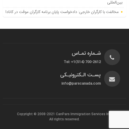
بین‌المللی
مخالفت با کارگران خارجی: دادخواست پایان برنامه کارگران موقت در کانادا
شـماره تمـاس
Tel: +1(514) 700-2612
پسـت الـکترونیـکی
info@parscanada.com
Copyright © 2008-2021
CanPars Immigration Services Inc.
All rights reserved.