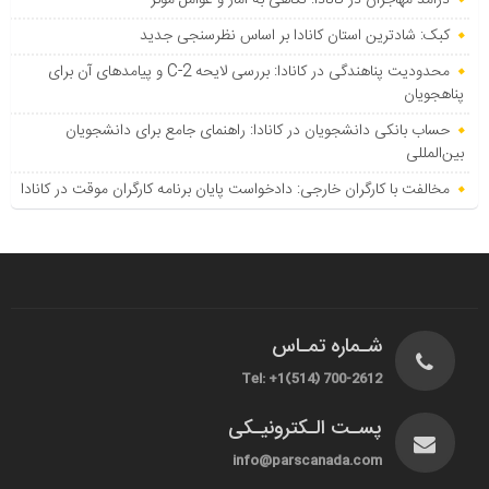
درآمد مهاجران در کانادا: نگاهی به آمار و عوامل مؤثر
کبک: شادترین استان کانادا بر اساس نظرسنجی جدید
محدودیت پناهندگی در کانادا: بررسی لایحه C-2 و پیامدهای آن برای
پناهجویان
حساب بانکی دانشجویان در کانادا: راهنمای جامع برای دانشجویان
بین‌المللی
مخالفت با کارگران خارجی: دادخواست پایان برنامه کارگران موقت در کانادا
شـماره تمـاس
Tel: +1(514) 700-2612
پسـت الـکترونیـکی
info@parscanada.com