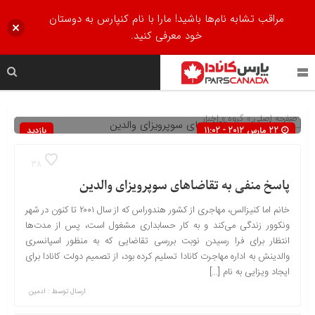
مراقب تشابه نام‌ها باشید! مارا با نام کنپارس به دوستان
خود معرفی کنید.
صفحه اصلی
» گروه »
اخبار
22 مارس 2012 - 11:02
بازدید
740
38
پاسخ‌ منفی به تقاضاهای سوپرویزای والدین
خانم اما کنیزالس، مهاجری از کشور هندوراس که از سال ۲۰۰۱ تا کنون در شهر
ونکوور زندگی می‌کند و به کار حسابداری مشغول است، پس از مدت‌ها
انتظار برای فرا رسیدن نوبت بررسی تقاضایی که به منظور اسپانسری
والدینش به اداره مهاجرت کانادا تسلیم کرده بود، از تصمیم دولت کانادا برای
ایجاد ویزایی به نام […]
ارسال توسط :
ادمین