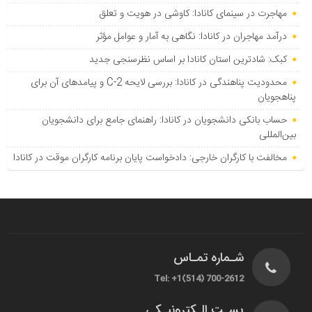
مهاجرت در سینمای کانادا: کاوشی در هویت و تعلق
درآمد مهاجران در کانادا: نگاهی به آمار و عوامل مؤثر
کبک: شادترین استان کانادا بر اساس نظرسنجی جدید
محدودیت پناهندگی در کانادا: بررسی لایحه C-2 و پیامدهای آن برای
پناهجویان
حساب بانکی دانشجویان در کانادا: راهنمای جامع برای دانشجویان
بین‌المللی
مخالفت با کارگران خارجی: دادخواست پایان برنامه کارگران موقت در کانادا
شـماره تمـاس
Tel: +1(514) 700-2612
پسـت الـکترونیـکی