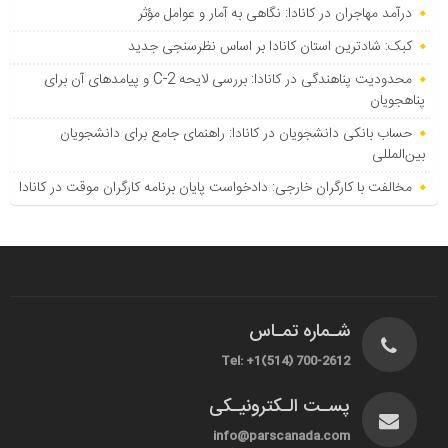
درآمد مهاجران در کانادا: نگاهی به آمار و عوامل مؤثر
کبک: شادترین استان کانادا بر اساس نظرسنجی جدید
محدودیت پناهندگی در کانادا: بررسی لایحه C-2 و پیامدهای آن برای
پناهجویان
حساب بانکی دانشجویان در کانادا: راهنمای جامع برای دانشجویان
بین‌المللی
مخالفت با کارگران خارجی: دادخواست پایان برنامه کارگران موقت در کانادا
شـماره تمـاس
Tel: +1(514) 700-2612
پسـت الـکترونیـکی
info@parscanada.com