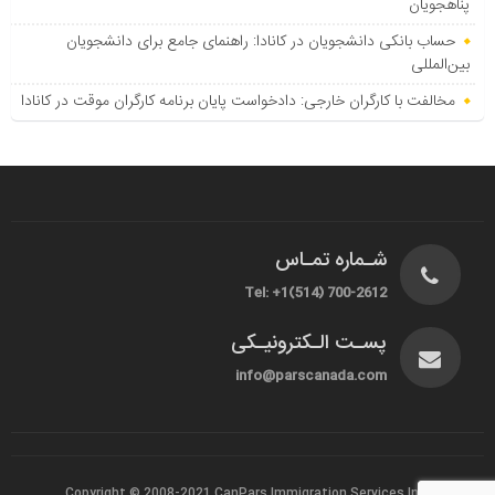
پناهجویان
حساب بانکی دانشجویان در کانادا: راهنمای جامع برای دانشجویان
بین‌المللی
مخالفت با کارگران خارجی: دادخواست پایان برنامه کارگران موقت در کانادا
شـماره تمـاس
Tel: +1(514) 700-2612
پسـت الـکترونیـکی
info@parscanada.com
Copyright © 2008-2021
CanPars Immigration Services Inc.