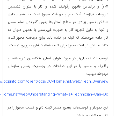
۲۰۱۱) و براساس قانون رگولیتد شده و کار با عنوان تکنسین
داروخانه نیازمند ثبت نام و دریافت مجوز است به همین دلیل
شاغلان بسیار زیادی در سطح استان‌ها بدون گذراندن تمام مسیر
و تنها به دلیل تجربه کار به صورت غیررسمی با همین عنوان به
کار ادامه می‌دهند که البته در اینده باید برای دریافت مجوز اقدام
کنند اما الان دریافت مجوز برای ادامه فعالیت‌شان ضروری نیست.
توضیحات تکمیلی‌تر در مورد عنوان شغلی «تکنسین داروخانه» و
وظایف و مسیر را در این صفحات در وبسایت رسمی سازمان
مربوطه ببینید:
ww.ocpinfo.com/client/ocp/OCPHome.nsf/web/Tech_Overview
OCPHome.nsf/web/Understanding+What+a+Technician+Can+Do
این نمودار و توضیحات بعدی مسیر ثبت نام و کسب مجوز را در
انتاریو نشان می‌دهد: