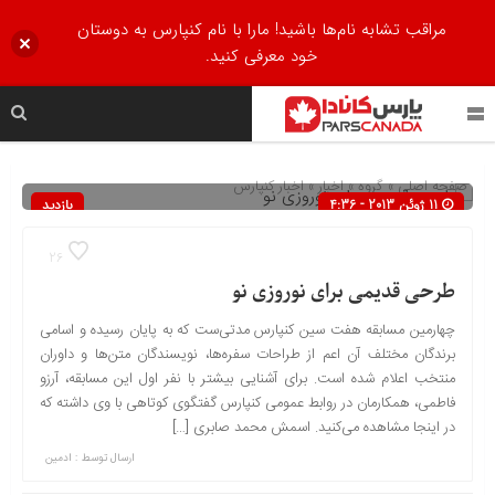
مراقب تشابه نام‌ها باشید! مارا با نام کنپارس به دوستان
خود معرفی کنید.
صفحه اصلی
» گروه »
اخبار
»
اخبار کنپارس
11 ژوئن 2013 - 4:36
بازدید
880
26
طرحی قدیمی برای نوروزی نو
چهارمین مسابقه هفت سین کنپارس مدتی‌ست که به پایان رسیده و اسامی
برندگان مختلف آن اعم از طراحات سفره‌ها، نویسندگان متن‌ها و داوران
منتخب اعلام شده است. برای آشنایی بیشتر با نفر اول این مسابقه، آرزو
فاطمی، همکارمان در روابط عمومی کنپارس گفتگوی کوتاهی با وی داشته که
در اینجا مشاهده می‌کنید. اسمش محمد صابری […]
ارسال توسط :
ادمین