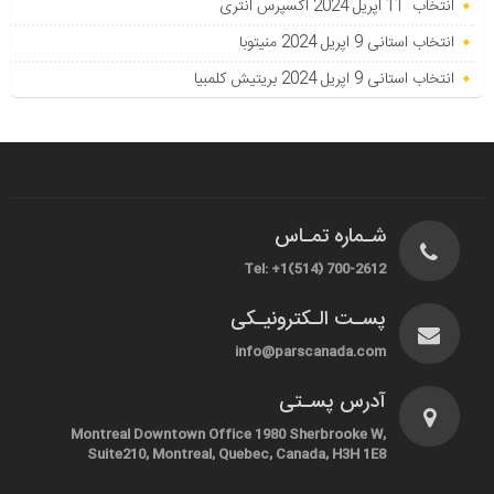
انتخاب 11 اپریل 2024 اکسپرس انتری
انتخاب استانی 9 اپریل 2024 منیتوبا
انتخاب استانی 9 اپریل 2024 بریتیش کلمبیا
شـماره تمـاس
Tel: +1(514) 700-2612
پسـت الـکترونیـکی
info@parscanada.com
آدرس پسـتی
Montreal Downtown Office 1980 Sherbrooke W,
Suite210, Montreal, Quebec, Canada, H3H 1E8