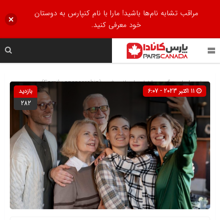
مراقب تشابه نام‌ها باشید! مارا با نام کنپارس به دوستان
خود معرفی کنید.
صفحه اصلی
» گروه »
اخبار
»
اسپانسرشیپ(Family sponsorship)
11 اکتبر 2023 - 6:07
بازدید
282