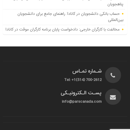
پناهجویان
حساب بانکی دانشجویان در کانادا: راهنمای جامع برای دانشجویان
بین‌المللی
مخالفت با کارگران خارجی: دادخواست پایان برنامه کارگران موقت در کانادا
شـماره تمـاس
Tel: +1(514) 700-2612
پسـت الـکترونیـکی
info@parscanada.com