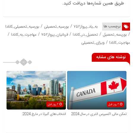
طریق همین شماره‌ها دریافت کنید.
/
/
برچسب ها
به_یاد_پرواز752
بورسیه_تحصیلی
بورسیه_تحصیلی_کانادا
/
/
/
/
/
بوریسه_تحصیل
تحصیل_در_کانادا
قربانیان_پرواز752
مهاجرت_به_کانادا
/
مهاجرت_کانادا
ویزای_تحصیلی
نوشته های مشابه
2 روز قبل
2 روز قبل
تمکن مالی اکسپرس انتری در سال 2024
انتخاب‌های آلبرتا در مارچ 2024