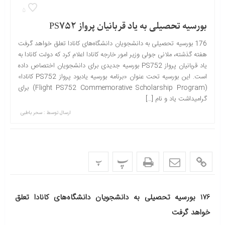
5
بورسیه تحصیلی به یاد قربانیان پرواز PS752
176 بورسیه تحصیلی به دانشجویان دانشگاه‌های کانادا تعلق خواهد گرفت
هفته گذشته، ملانی جولی وزیر امور خارجه کانادا اعلام کرد که دولت کانادا به
یاد قربانیان پرواز PS752 بورسیه جدیدی برای دانشجویان اختصاص داده
است. این بورسیه تحت عنوان «برنامه بورسیه یادبود پرواز PS752 کانادا»
(Flight PS752 Commemorative Scholarship Program) برای
گرامیداشت یاد و نام […]
ارسال توسط :
سحر باطبی
پ
پ
176 بورسیه تحصیلی به دانشجویان دانشگاه‌های کانادا تعلق
خواهد گرفت