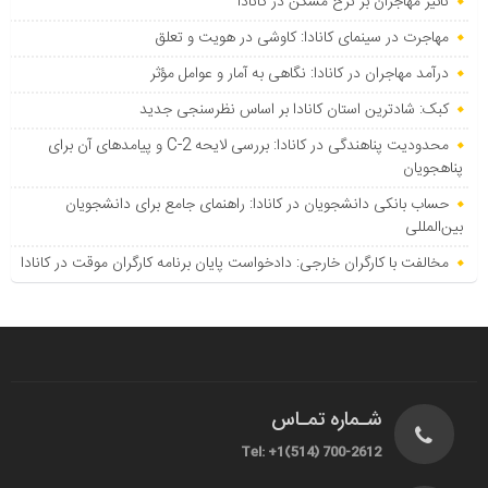
تأثیر مهاجران بر نرخ مسکن در کانادا
مهاجرت در سینمای کانادا: کاوشی در هویت و تعلق
درآمد مهاجران در کانادا: نگاهی به آمار و عوامل مؤثر
کبک: شادترین استان کانادا بر اساس نظرسنجی جدید
محدودیت پناهندگی در کانادا: بررسی لایحه C-2 و پیامدهای آن برای
پناهجویان
حساب بانکی دانشجویان در کانادا: راهنمای جامع برای دانشجویان
بین‌المللی
مخالفت با کارگران خارجی: دادخواست پایان برنامه کارگران موقت در کانادا
شـماره تمـاس
Tel: +1(514) 700-2612