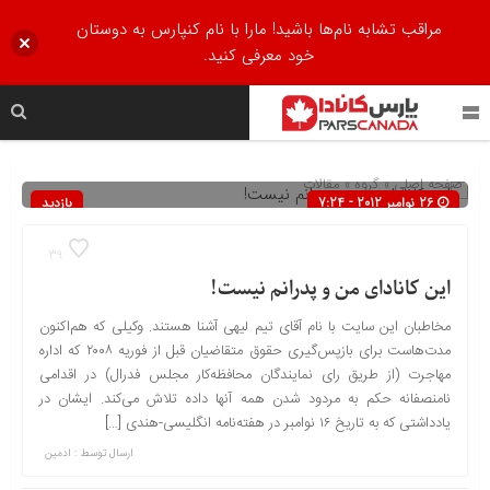
مراقب تشابه نام‌ها باشید! مارا با نام کنپارس به دوستان
خود معرفی کنید.
صفحه اصلی
» گروه »
مقالات
26 نوامبر 2012 - 7:24
بازدید
695
39
این کانادای من و پدرانم نیست!
مخاطبان این سایت با نام آقای تیم لیهی آشنا هستند. وکیلی که هم‌اکنون
مدت‌هاست برای بازپس‌گیری حقوق متقاضیان قبل از فوریه ۲۰۰۸ که اداره
مهاجرت (از طریق رای نمایندگان محافظه‌کار مجلس فدرال) در اقدامی
نامنصفانه حکم به مردود شدن همه آنها داده تلاش می‌کند. ایشان در
یادداشتی که به تاریخ ۱۶ نوامبر در هفته‌نامه انگلیسی-هندی […]
ارسال توسط :
ادمین