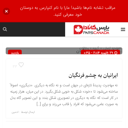
مراقب تشابه نام‌ها باشید! مارا با نام کنپارس به دوستان
خود معرفی کنید.
صفحه اصلی
» گروه »
مقالات
29 ژانویه 2014 - 0:45
بازدید
562
33
ایرانیان به چشم فرنگیان
نه مهاجرت پدیدۀ تازه‌ای در جهان است و نه نگاه به دیگری. «دیگری» اصولاً
ساخته می‌شود تا «خود» شکل به خوبی شکل بگیرد. در این میان، هزار زمینه
در کار است که نگاه به دیگری در تصویری شکل بندد و این تصویر گاه بدل
به صورت عامی می‌شود که افراد را قالب می‌زند و برای […]
ارسال توسط :
ادمین