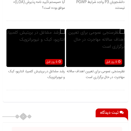
دانشجویان P3 واجد شرایط PGWP
آیا «سیستم تأیید نامه پذیرش (LOA)»
نیستند
موفق بوده است؟
5 روز قبل
5 روز قبل
نظرسنجی عمومی برای تعیین اهداف سالانه
رشد مشاغل در بریتیش کلمبیا، انتاریو، کبک
مهاجرت در حال برگزاری است
و نیوبرانزویک
ثبت دیدگاه