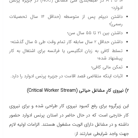
0، A ، B در طبقه‌بندی ملی مشاغل (NOC) در جزیره پرنس
ادوارد؛
داشتن دیپلم پس از متوسطه (حداقل 14 سال تحصیلات
رسمی)؛
داشتن بین 21 تا 55 سال سن؛
داشتن حداقل 2 سال سابقه کار تمام وقت طی 5 سال گذشته؛
تسلط کافی به زبان انگلیسی یا فرانسه برای اشتغال به کار
پیشنهاد شده؛
تمکن مالی کافی؛
اثبات اینکه متقاضی قصد اقامت در جزیره پرنس ادوارد را دارد.
2)
نیروی کارِ مشاغل حیاتی (Critical Worker Stream)
این زیرگروه برای رفع کمبود نیروی کار طراحی شده و برای نیروی
کار خارجی است که در حال حاضر در استان پرنس ادوارد حضور
داشته و در مشاغل دارای الویت مشغول هستند. الزامات اولیه لازم
جهت واجد شرایطی عبارتند از: