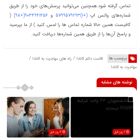
تماس گرفته شود.همچنین می‌توانید پرسش‌های خود را از طریق
شماره‌های واتس اپ
(+1)5799579293
و
9034941456(+98)
(
کافیست همین حالا شماره تماس ها را لمس کنید ) از ما بپرسید
و پاسخ آن‌ها را از طریق همین شماره‌ها دریافت کنید.
/
/
برچسب ها
اقامت دائم کانادا
راه های مهاجرت به کانادا
مهاجرت به کانادا
نوشته های مشابه
2 روز قبل
3 روز قبل