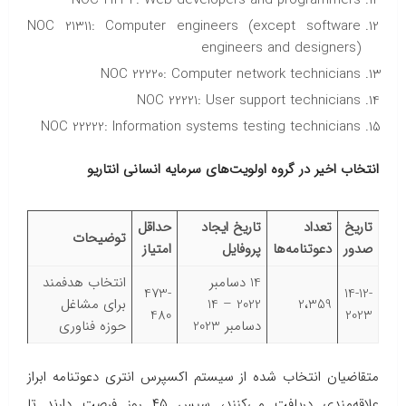
NOC 21311: Computer engineers (except software
engineers and designers)
NOC 22220: Computer network technicians
NOC 22221: User support technicians
NOC 22222: Information systems testing technicians
انتخاب اخیر در گروه اولویت‌های سرمایه انسانی انتاریو
تاریخ
تعداد
تاریخ ایجاد
حداقل
توضیحات
صدور
دعوتنامه‌ها
پروفایل
امتیاز
14 دسامبر
انتخاب هدفمند
473-
14-12-
2،359
2022 – 14
برای مشاغل
480
2023
دسامبر 2023
حوزه فناوری
متقاضیان انتخاب شده از سیستم اکسپرس انتری دعوتنامه ابراز
علاقه‌مندی دریافت می‌کنند، سپس ۴۵ روز فرصت دارند تا