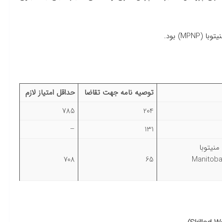
M) بود.
توصیه نامه جهت تقاضا
حداقل امتیاز لازم
785
204
–
131
نیتوبا
708
65
(Manitob