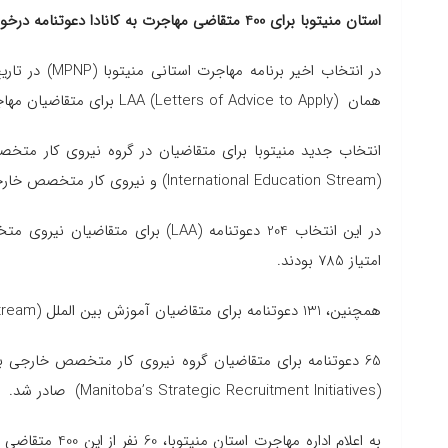
استان منیتوبا برای 400 متقاضی مهاجرت به کانادا دعوتنامه درخواست صادر کرد
همان LAA (Letters of Advice to Apply) برای متقاضیان مهاجرت به کانادا صادر کرده است.
(International Education Stream) و نیروی کار متخصص خارجی (Skilled Workers Overseas) برگزار شد.
در این انتخاب 204 دعوتنامه (LAA) ب
امتیاز 785 بودند.
همچنین، 131 دعوتنامه برای متقاضیان آموزش بین الملل (International Education Stream) صادر شد.
(Manitoba’s Strategic Recruitment Initiatives) صادر شد.
به اعلام اداره 