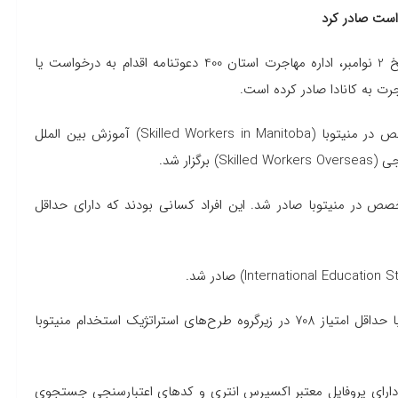
در انتخاب اخیر برنامه مهاجرت استانی منیتوبا (MPNP) در تاریخ 2 نوامبر، اداره مهاجرت استان 400 دعوتنامه اقدام به درخواست یا
انتخاب جدید منیتوبا برای متقاضیان در گروه نیروی کار متخصص در منیتوبا (Skilled Workers in Manitoba) آموزش بین الملل
رای متقاضیان نیروی متخصص در منیتوبا صادر شد. این افراد کسانی بودند که دارای حداقل
65 دعوتنامه برای متقاضیان گروه نیروی کار متخصص خارجی با حداقل امتیاز 708 در زیرگروه طرح‌های استراتژیک استخدام منیتوبا
مهاجرت استان منیتوبا، 60 نفر از این 400 متقاضی دارای پروفایل معتبر اکسپرس انتری و کدهای اعتبارسنجی جستجوی