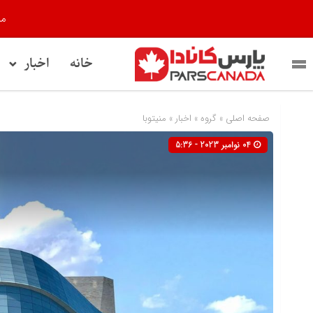
مر
خانه
اخبار
صفحه اصلی
» گروه »
اخبار
»
منیتوبا
04 نوامبر 2023 - 5:36