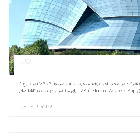
9
استان منیتوبا برای 400 متقاضی مهاجرت به کانادا دعوتنامه درخواست صادر کرد در انتخاب اخیر برنامه مهاجرت استانی منیتوبا (MPNP) در تاریخ 2
نوامبر، اداره مهاجرت استان 400 دعوتنامه اقدام به درخواست یا همان LAA (Letters of Advice to Apply) برای متقاضیان مهاجرت به کانادا صادر
ارسال توسط :
سحر باطبی