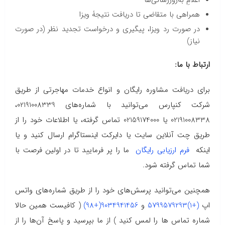
اعلامِ به‌روزرسانی‌ها
همراهی با متقاضی تا دریافت نتیجۀ ویزا
در صورت رد ویزا، پیگیری و درخواست تجدید نظر (در صورت
نیاز)
ارتباط با ما:
برای دریافت مشاوره رایگان و انواع خدمات مهاجرتی از طریق
شرکت کنپارس می‌توانید با شماره‌های 02191008339،
02191008338 یا 02159174000 تماس گرفته، یا اطلاعات خود را از
طریق چت آنلاین سایت یا دایرکت اینستاگرام ارسال کنید و یا
اینکه
فرم ارزیابی رایگان
ما را پر فرمایید تا در اولین فرصت با
شما تماس گرفته شود.
همچنین می‌توانید پرسش‌های خود را از طریق شماره‌های واتس
اپ
(+1)5799579293
و
9034941456(+98)
( کافیست همین حالا
شماره تماس ها را لمس کنید ) از ما بپرسید و پاسخ آن‌ها را از