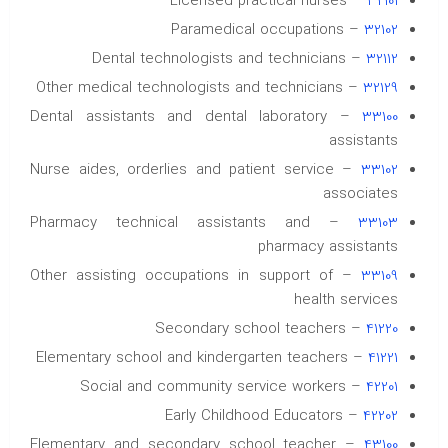
– Licensed practical nurses
32101
– Paramedical occupations
32102
– Dental technologists and technicians
32112
– Other medical technologists and technicians
32129
– Dental assistants and dental laboratory
33100
assistants
– Nurse aides, orderlies and patient service
33102
associates
– Pharmacy technical assistants and
33103
pharmacy assistants
– Other assisting occupations in support of
33109
health services
– Secondary school teachers
41220
– Elementary school and kindergarten teachers
41221
– Social and community service workers
42201
– Early Childhood Educators
42202
– Elementary and secondary school teacher
43100