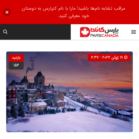
مراقب تشابه نام‌ها باشید! مارا با نام کنپارس به دوستان
خود معرفی کنید.
صفحه اصلی
» گروه »
آریما (Arrima)
»
اخبار
19 ژوئن 2024 - 4:37
بازدید
154