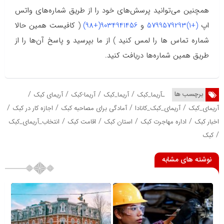
همچنین می‌توانید پرسش‌های خود را از طریق شماره‌های واتس
اپ
(+1)5799579293
و
9034941456(+98)
( کافیست همین حالا
شماره تماس ها را لمس کنید ) از ما بپرسید و پاسخ آن‌ها را از
طریق همین شماره‌ها دریافت کنید.
/
/
/
/
برچسب ها
ـآریما_کبک
آریما_کبک
آریما-کبک
آریمای کبک
/
/
/
/
آریمای_کبک
آریمای_کبک_کانادا
آمادگی برای مصاحبه کبک
اجازه کار در کبک
/
/
/
/
اخبار کبک
اداره مهاجرت کبک
استان کبک
اقامت کبک
انتخاب_آریمای_کبک
/
کبک
نوشته های مشابه