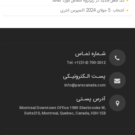
35 شغل جدید در زیرگروه مشاغل مورد تقاضا
انتخاب 5 جولای 2024 اکسپرس انتری
شـماره تمـاس
Tel: +1(514) 700-2612
پسـت الـکترونیـکی
info@parscanada.com
آدرس پسـتی
Montreal Downtown Office 1980 Sherbrooke W,
Suite210, Montreal, Quebec, Canada, H3H 1E8