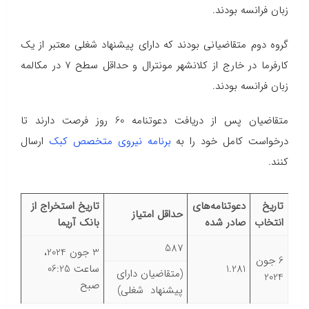
زبان فرانسه بودند.
گروه دوم متقاضیانی بودند که دارای پیشنهاد شغلی معتبر از یک
کارفرما در خارج از کلانشهر مونترال و حداقل سطح ۷ در مکالمه
زبان فرانسه بودند.
متقاضیان پس از دریافت دعوتنامه 60 روز فرصت دارند تا
درخواست کامل خود را به
برنامه نیروی متخصص کبک
ارسال
کنند.
تاریخ
دعوتنامه‌های
تاریخ استخراج از
حداقل امتیاز
انتخاب
صادر شده
بانک آریما
587
3 جون 2024،
6 جون
1.281
ساعت 06:25
(متقاضیان دارای
2024
صبح
پیشنهاد شغلی)