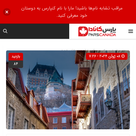
مراقب تشابه نام‌ها باشید! مارا با نام کنپارس به دوستان
خود معرفی کنید.
صفحه اصلی
» گروه »
آریما (Arrima)
»
اخبار
08 ژوئن 2024 - 7:26
بازدید
84