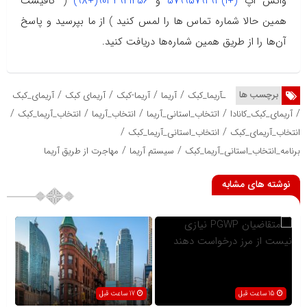
واتس اپ
(+1)5799579293
و
9034941456(+98)
( کافیست
همین حالا شماره تماس ها را لمس کنید ) از ما بپرسید و پاسخ
آن‌ها را از طریق همین شماره‌ها دریافت کنید.
/
/
/
/
برچسب ها
ـآریما_کبک
آریما
آریما-کبک
آریمای کبک
آریمای_کبک
/
/
/
/
/
آریمای_کبک_کانادا
اتتخاب_استانی_آریما
انتخاب_آریما
انتخاب_آریما_کبک
/
/
انتخاب_آریمای_کبک
انتخاب_استانی_آریما_کبک
/
/
برنامه_انتخاب_استانی_آریما_کبک
سیستم آریما
مهاجرت از طریق آریما
نوشته های مشابه
15 ساعت قبل
17 ساعت قبل