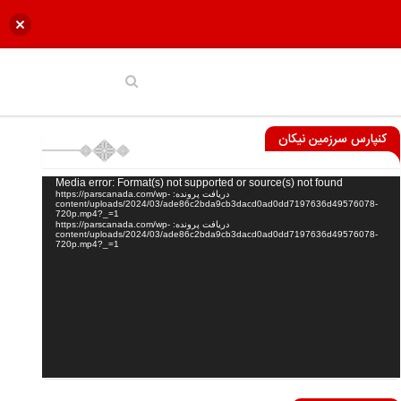
کنپارس سرزمین نیکان
نمایشگر
Media error: Format(s) not supported or source(s) not found
دریافت پرونده: https://parscanada.com/wp-
ویدیو
content/uploads/2024/03/ade86c2bda9cb3dacd0ad0dd7197636d49576078-
720p.mp4?_=1
دریافت پرونده: https://parscanada.com/wp-
content/uploads/2024/03/ade86c2bda9cb3dacd0ad0dd7197636d49576078-
720p.mp4?_=1