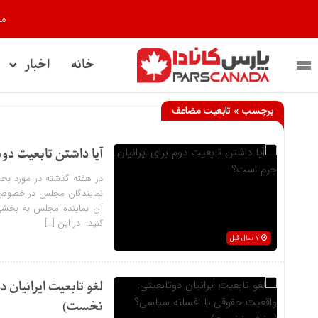
مر
خانه
اخبار
برچسب » تابعیت مضاعف
آیا داشتن تابعیت دوم
در هفته گذشته در مورد بح
نمایندگان مجلس در خصوص ت
آن نماینده مجلس به بخشی ا
کنید. در این […]
7 سال قبل
لغو تابعیت ایرانیان
نخست)