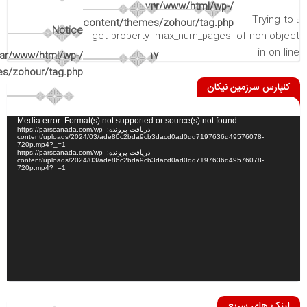
/var/www/html/wp-
17
: Trying to
content/themes/zohour/tag.php
Notice
get property 'max_num_pages' of non-object
in
on line
var/www/html/wp-
17
s/zohour/tag.php
کنپارس سرزمین نیکان
نمایشگر
Media error: Format(s) not supported or source(s) not found
دریافت پرونده: https://parscanada.com/wp-
ویدیو
content/uploads/2024/03/ade86c2bda9cb3dacd0ad0dd7197636d49576078-
720p.mp4?_=1
دریافت پرونده: https://parscanada.com/wp-
content/uploads/2024/03/ade86c2bda9cb3dacd0ad0dd7197636d49576078-
720p.mp4?_=1
لینک های سریع