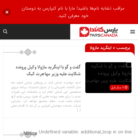
مراقب تشابه نام‌ها باشید! مارا با نام کنپارس به دوستان
خود معرفی کنید.
برچسب » اینگرید مازولا
گفت و گو با اینگرید مازولا وکیل پرونده
شکایت علیه وزیر مهاجرت کبک
اداره مهاجرت استان کبک در روزهای پایانی اسفند ماه
سال گذشته، تغییراتی را در جدول امتیازات برنامه نیروی
7 سال قبل
متخصص این استان اعلام کرد و متاسفانه این مقررات
جدید را برای همه پرونده هایی که هنوز بررسی اولیه آنها
انجام نشده است، عطف بماسبق خواهد کرد. بنابراین
شرکت خدمات مهاجرتی کنپارس بر آن شد تا اقدام عملی
[…]
on line
: Undefined variable: additional_loop in
Notice