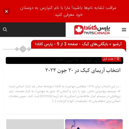
مراقب تشابه نام‌ها باشید! مارا با نام کنپارس به دوستان
خود معرفی کنید.
آرشیو » بایگانی‌های کبک - صفحه 3 از 9 - پارس کانادا
3 هفته قبل
انتخاب آریمای کبک در 20 جون 2024
. در این انتخاب برای 1.470 متقاضی مهاجرت به کانادا دعوتنامه صادر شد کبک استانی است
که سیستم مهاجرتی خاص خود را دارد و کسانی که مایل به مهاجرت به کبک هستند، باید
پروفایلی در سیستم ابراز علاقه‌مندی استانی به نام آریما (Arrima) ثبت کنند. سپس مقامات
استانی برای متقاضیانی که مشخصات آنها با الزامات […]