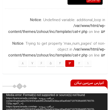
1 سال قبل
Notice
: Undefined variable: additional_loop in
/var/www/html/wp-
content/themes/zohour/inc/template/cat-2.php
on line
54
Notice
: Trying to get property 'max_num_pages' of non-
object in
/var/www/html/wp-
content/themes/zohour/inc/template/cat-2.php
on line
54
8
7
6
5
4
3
2
1
کنپارس سرزمین نیکان
نمایشگر
Media error: Format(s) not supported or source(s) not found
دریافت پرونده: https://parscanada.com/wp-
ویدیو
content/uploads/2024/03/ade86c2bda9cb3dacd0ad0dd7197636d49576078-
720p.mp4?_=1
دریافت پرونده: https://parscanada.com/wp-
content/uploads/2024/03/ade86c2bda9cb3dacd0ad0dd7197636d49576078-