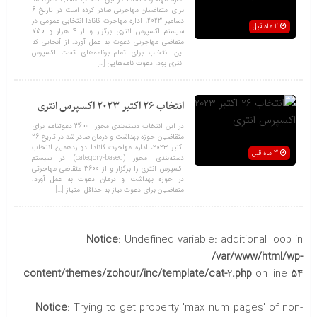
برای متقاضیان مهاجرتی صادر کرده است در تاریخ 6
دسامبر 2023، اداره مهاجرت کانادا انتخابی عمومی در
2 ماه قبل
سیستم اکسپرس انتری برگزار و از 4 هزار و 750
متقاضی مهاجرتی دعوت به عمل آورد. از آنجایی که
این انتخاب برای تمام برنامه‌های تحت اکسپرس
انتری بود، دعوت نامه‌هایی […]
انتخاب 26 اکتبر 2023 اکسپرس انتری
در این انتخاب دسته‌بندی محور 3600 دعوتنامه برای
متقاضیان حوزه بهداشت و درمان صادر شد در تاریخ 26
اکتبر ۲۰۲۳، اداره مهاجرت کانادا دوازدهمین انتخاب
3 ماه قبل
دسته‌بندی محور (category-based) در سیستم
اکسپرس انتری را برگزار و از 3600 متقاضی مهاجرتی
در حوزه بهداشت و درمان دعوت به عمل آورد.
متقاضیان برای دعوت نیاز به حداقل امتیاز […]
Notice
: Undefined variable: additional_loop in
/var/www/html/wp-
content/themes/zohour/inc/template/cat-2.php
on line
54
Notice
: Trying to get property 'max_num_pages' of non-